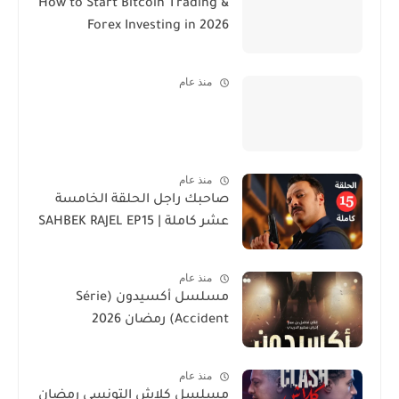
How to Start Bitcoin Trading &
Forex Investing in 2026
منذ عام
منذ عام
صاحبك راجل الحلقة الخامسة
عشر كاملة | SAHBEK RAJEL EP15
منذ عام
مسلسل أكسيدون (Série
Accident) رمضان 2026
منذ عام
مسلسل كلاش التونسي رمضان