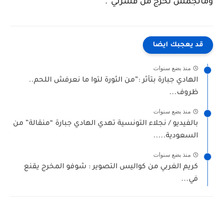
ومانجمش نخرج من قشرتي”.
قد يعجبك ايضا
منذ بضع سنوات
الهادي جبارة بتأثر :”من الثورة لتوا ما نعرفش اللحم..
ظروف...
منذ بضع سنوات
بالفيديو / نجلاء التونسية تهدي الهادي جبارة “منقالة” من
السعودية.....
منذ بضع سنوات
كريم الغربي من كواليس التصوير : شوفو المخرج يقنع
في...