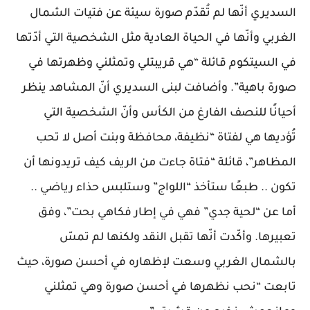
السديري أنّها لم تُقدّم صورة سيئة عن فتيات الشمال
الغربي وأنّها في الحياة العادية مثل الشخصية التي أدّتها
في السيتكوم قائلة “هي قريبتلي وتمثلني وظهرتها في
صورة باهية”. وأضافت لبنى السديري أنّ المشاهد ينظر
أحيانًا للنصف الفارغ من الكأس وأنّ الشخصية التي
تُؤديها هي لفتاة “نظيفة، محافظة وبنت أصل لا تحب
المظاهر”، قائلة “فتاة جاءت من الريف كيف تريدونها أن
تكون .. طبعًا ستأخذ “اللواج” وستلبس حذاء رياضي ..
أما عن “لحية جدي” فهي في إطار فكاهي بحت”، وفق
تعبيرها. وأكّدت أنّها تقبل النقد ولكنها لم تمسّ
بالشمال الغربي وسعت لإظهاره في أحسن صورة، حيث
تابعت “نحب نظهرها في أحسن صورة وهي تمثلني