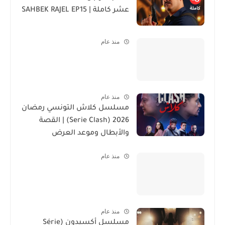
عشر كاملة | SAHBEK RAJEL EP15
منذ عام
منذ عام
مسلسل كلاش التونسي رمضان
2026 (Serie Clash) | القصة
والأبطال وموعد العرض
منذ عام
منذ عام
مسلسل أكسيدون (Série