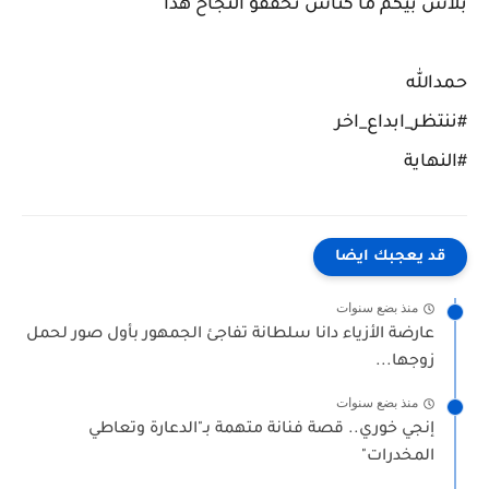
بلاش بيكم ما كناش نحققو النجاح هذا
حمدالله
#ننتظر_ابداع_اخر
#النهاية
قد يعجبك ايضا
منذ بضع سنوات
عارضة الأزياء دانا سلطانة تفاجئ الجمهور بأول صور لحمل
زوجها...
منذ بضع سنوات
إنجي خوري.. قصة فنانة متهمة بـ"الدعارة وتعاطي
المخدرات"