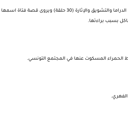
هذا المسلسل هو عمل درامي اجتماعي يجمع بين الدراما والتشويق والإثارة (30 حلقة) ويروى قصة فتاة اسمها
كل بسبب براءتها.
وط الحمراء المسكوت عنها في المجتمع التونسي.
الفهري.