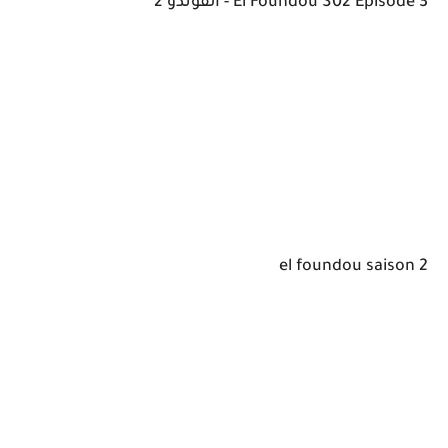
El Foundou S02 Épisode 3 - الفوندو 2
el foundou saison 2