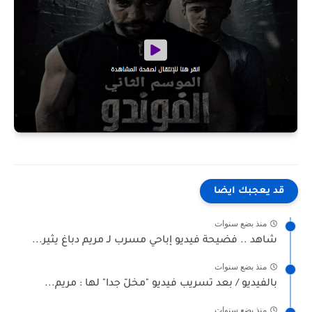
قد يعجبك ايضا
منذ بضع سنوات
شاهد .. فضيحة فيديو إباحي مسرب لـ مريم دباغ يثير...
منذ بضع سنوات
بالفيديو / بعد تسريب فيديو "مخلّ جدا" لها : مريم...
منذ بضع سنوات