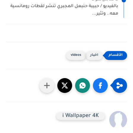
بالفيديو / حبيبة حنبعل المجبري تنشر لقطات رومانسية
معه.. وتثير...
اخبار
videos
i Wallpaper 4K