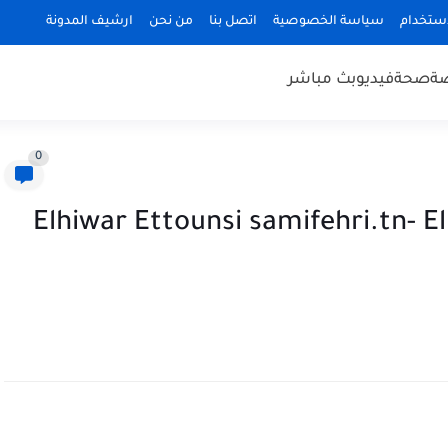
استخدام
سياسة الخصوصية
اتصل بنا
من نحن
ارشيف المدونة
ضة
صحة
فيديو
بث مباشر
0
Elhiwar Ettounsi samifehri.tn- E