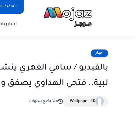
اتفاقية ال
اخبار
ريا
اخبار
بالفيديو / سامي الفهري ين
لبية.. فتحي الهداوي يصفق وا
i Wallpaper 4K
منذ بضع سنوات