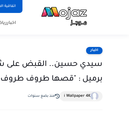
اتفاقية ال
اخبار
ريا
اخبار
سيدي حسين.. القبض على شاب 
برميل : "قصها طروف طروف.. و
i Wallpaper 4K
منذ بضع سنوات