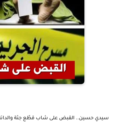
سيدي حسين.. القبض على شاب قطّع جثة والداته