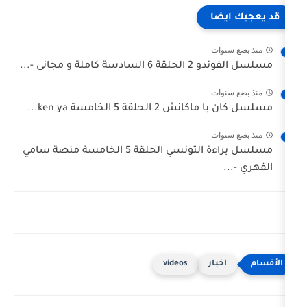
ا
ت
ة و مجانى -...
ت
حلقة 5 الخامسة ken ya...
ت
مسلسل براءة التونسي الحلقة 5 الخامسة منصة سامي
ار
videos