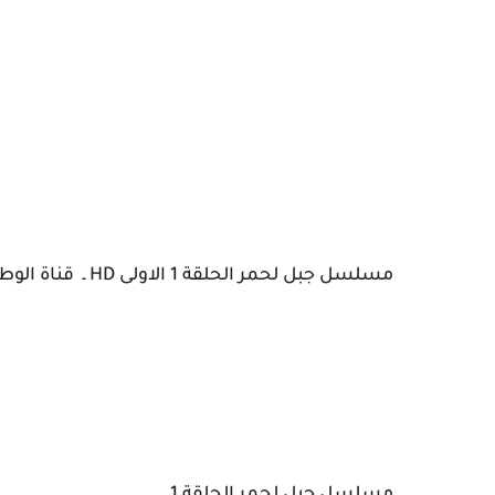
مسلسل جبل لحمر الحلقة 1 الاولى HD ـ قناة الوطنية 1 - سامي الفهري المنصة