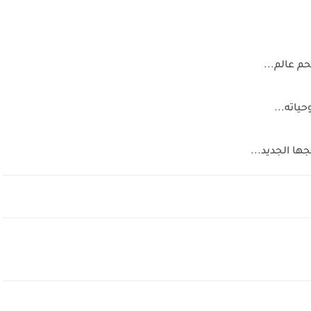
م عالم...
ياته...
ها الجديد...