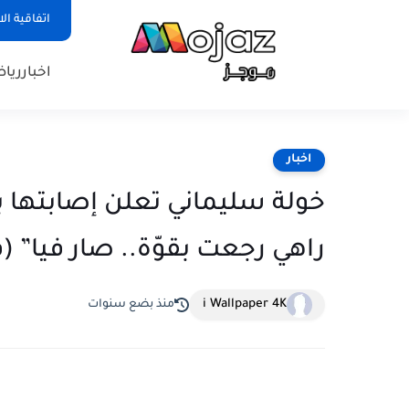
اتفاقية ال
اخبار
ريا
اخبار
خولة سليماني تعلن إصابتها بفي
راهي رجعت بقوّة.. صار فيا” (ف
i Wallpaper 4K
منذ بضع سنوات