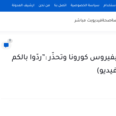
استخدام
سياسة الخصوصية
اتصل بنا
من نحن
ارشيف المدونة
ضة
صحة
فيديو
بث مباشر
0
روس كورونا وتحذّر :”ردّوا بالكم
يديو)