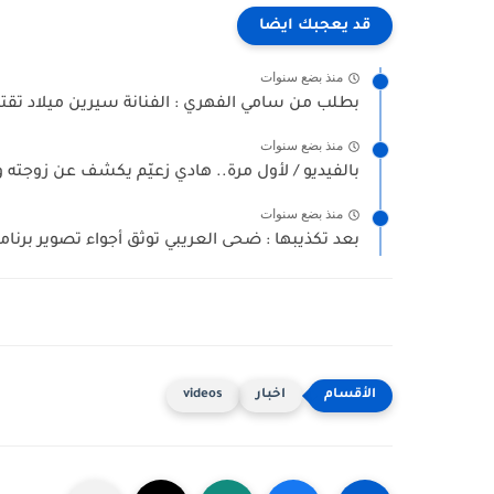
قد يعجبك ايضا
منذ بضع سنوات
بطلب من سامي الفهري : الفنانة سيرين ميلاد تقتح
منذ بضع سنوات
بالفيديو / لأول مرة.. هادي زعيّم يكشف عن زوجته وح
منذ بضع سنوات
بعد تكذيبها : ضحى العريبي توثق أجواء تصوير برنامج
اخبار
videos