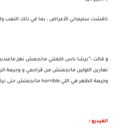
ناقشت سليماني الأعراض ، بما في ذلك التعب وال
و قالت :”برشا ناس كلمتني مانجمش نهز ماعنديش 
نهارين اللولين مانجمتش من ڨراجمي و وجيعة 
وجيعة الظهر هي اللي horrible مانجمتش حتى نرقد .. ردو بالكم على رواحكم و ربي يحفظكم”.
الفيديو :