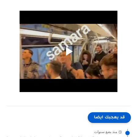
قد يعجبك ايضا
منذ بضع سنوات