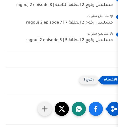
ragouj 2 
ت
ragouj 
ت
ragouj 
ج 2