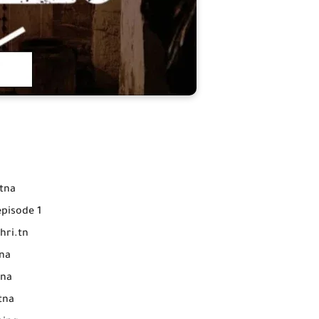
tna
episode 1
hri.tn
Episode 1 El Fetna
tna
Streaming El Fetna